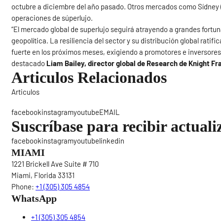
octubre a diciembre del año pasado. Otros mercados como Sídney (
operaciones de súperlujo.
“El mercado global de superlujo seguirá atrayendo a grandes fortu
geopolítica. La resiliencia del sector y su distribución global rati
fuerte en los próximos meses, exigiendo a promotores e inversores 
destacado
Liam Bailey, director global de Research de Knight Fr
Articulos Relacionados
Articulos
Sigue
facebookinstagramyoutubeEMAIL
Suscríbase para recibir actuali
facebookinstagramyoutubelinkedin
MIAMI
1221 Brickell Ave Suite # 710
Miami, Florida 33131
Phone:
+1 (305) 305 4854
WhatsApp
+1 (305) 305 4854