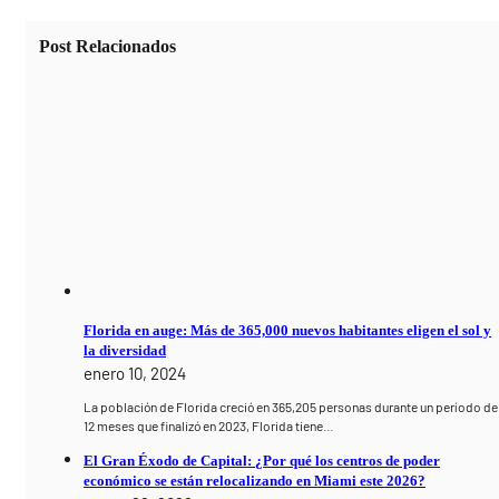
Post Relacionados
Florida en auge: Más de 365,000 nuevos habitantes eligen el sol y
la diversidad
enero 10, 2024
La población de Florida creció en 365,205 personas durante un período de
12 meses que finalizó en 2023, Florida tiene…
El Gran Éxodo de Capital: ¿Por qué los centros de poder
económico se están relocalizando en Miami este 2026?