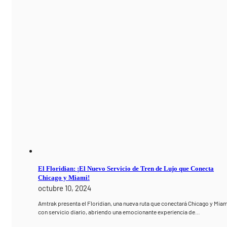
El Floridian: ¡El Nuevo Servicio de Tren de Lujo que Conecta
Chicago y Miami!
octubre 10, 2024
Amtrak presenta el Floridian, una nueva ruta que conectará Chicago y Miam
con servicio diario, abriendo una emocionante experiencia de…