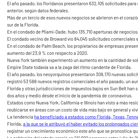
El año pasado, los floridanos presentaron 632,105 solicitudes par
anterior, según datos federales.
Más de un tercio de esos nuevos negocios se abrieron en el coraz
sur de la Florida.
En el condado de Miami-Dade, hubo 135.710 aperturas de negocios,
El condado vecino de Broward vio 84,045 solicitudes comerciales
En el condado de Palm Beach, los propietarios de empresas presen
aumento del 23,9 % con respecto a 2020.
Nueva York también experimentó un aumento en la cantidad de soli
Empire State todavía va a la zaga del ritmo candente de Florida.
El año pasado, los neoyorquinos presentaron 309,170 nuevas solicitu
registró 53 588 nuevos registros comerciales el año pasado, un a
Florida y otras jurisdicciones de impuestos bajos en Sun Belt han s
dos años y medio desde el inicio de la pandemia de coronavirus.
Estados como Nueva York, California e Illinois han visto a más res
reubicarse en áreas con un costo de vida más bajo en general y vi
La tendencia
ha beneficiado a estados como Florida, Texas, Tenn
Florida,
a la que se le atribuyó el haber evitado los prolongados cie
registrar un crecimiento económico este año que se pronostica qu