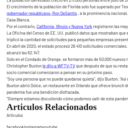
La población del estado creció en 211.000 personas entre julio de 20
El crecimiento de la población de Florida solo fue superado por Te
gobernador republicano, Ron DeSantis
, a la prominencia nacional,
Casa Blanca.
Por el contrario,
California, Illinois y Nueva York
registraron las may
La Oficina del Censo de EE. UU. publicó datos que mostraban que e
triplicó la cantidad de solicitudes para pequeñas empresas presen
En abril de 2020, el estado procesó 26 410 solicitudes comerciales
alcanzó las 62.147.
Solo en el Condado de Orange, se formaron más de 50,000 nuevos n
Christopher Buxton
le dijo a WFTV-TV
que después de que su restau
socio comercial comenzaron a pensar en su próximo paso.
“Soy una persona que no puede quedarse quieta”, dijo Buxton. “Así 
Buxton abrió Dolce, un restaurante en Orlando que ofrece brunch dur
pandemia fue una bendición disfrazada.
“Siempre estamos discutiendo cómo podemos salir de esta pandem
Articulos Relacionados
Articulos
Sigue
facebookinstagramyoutube