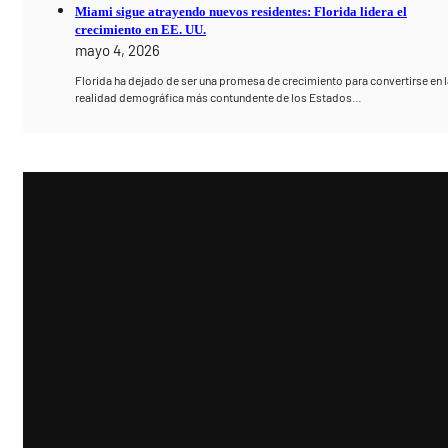
Miami sigue atrayendo nuevos residentes: Florida lidera el
crecimiento en EE. UU.
mayo 4, 2026
Florida ha dejado de ser una promesa de crecimiento para convertirse en l
realidad demográfica más contundente de los Estados…