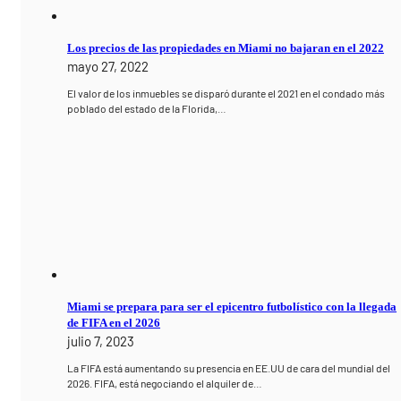
Los precios de las propiedades en Miami no bajaran en el 2022
mayo 27, 2022
El valor de los inmuebles se disparó durante el 2021 en el condado más
poblado del estado de la Florida,…
Miami se prepara para ser el epicentro futbolístico con la llegada
de FIFA en el 2026
julio 7, 2023
La FIFA está aumentando su presencia en EE.UU de cara del mundial del
2026. FIFA, está negociando el alquiler de…