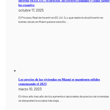
Invertir en EE.UU.: el proceso, los errores comunes y cómo Sieber
los resuelve
octubre 17, 2025
El Proceso Real de Invertir en EE.UU. (Lo que nadie te dice) Invertir en
bienes raíces en Miami parece sencillo:…
Los precios de las viviendas en Miami se mantienen sólidos
comenzando el 2023
marzo 10, 2023
El ritmo año tras año de los aumentos nacionales de precios de viviendas
se desaceleró a su tasa más baja…