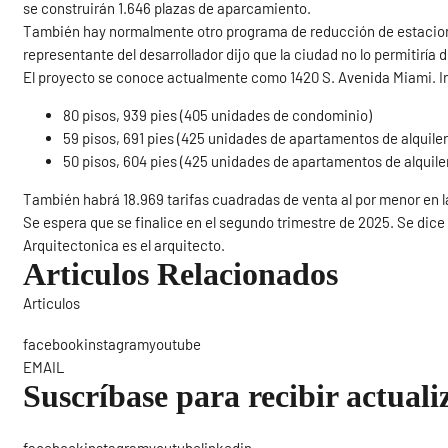
se construirán 1.646 plazas de aparcamiento.
También hay normalmente otro programa de reducción de estaciona
representante del desarrollador dijo que la ciudad no lo permitiría 
El proyecto se conoce actualmente como 1420 S. Avenida Miami. Inc
80 pisos, 939 pies (405 unidades de condominio)
59 pisos, 691 pies (425 unidades de apartamentos de alquiler
50 pisos, 604 pies (425 unidades de apartamentos de alquile
También habrá 18.969 tarifas cuadradas de venta al por menor en la
Se espera que se finalice en el segundo trimestre de 2025. Se dice
Arquitectonica es el arquitecto.
Articulos Relacionados
Articulos
Sigue
facebookinstagramyoutube
EMAIL
Suscríbase para recibir actuali
facebookinstagramyoutubelinkedin