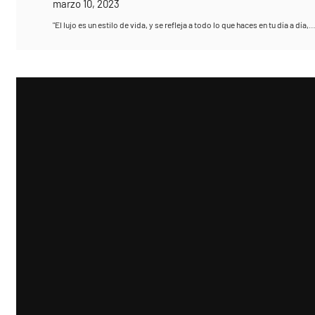
marzo 10, 2023
"El lujo es un estilo de vida, y se refleja a todo lo que haces en tu día a día,