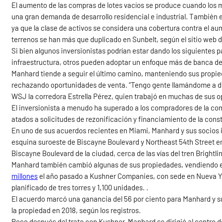
El aumento de las compras de lotes vacíos se produce cuando los
una gran demanda de desarrollo residencial e industrial. También es
ya que la clase de activos se considera una cobertura contra el aum
terrenos se han más que duplicado en Sunbelt, según el sitio web
Si bien algunos inversionistas podrían estar dando los siguientes p
infraestructura, otros pueden adoptar un enfoque más de banca de 
Manhard tiende a seguir el último camino, manteniendo sus propie
rechazando oportunidades de venta. “Tengo gente llamándome a dies
WSJ la corredora Estrella Pérez, quien trabajó en muchas de sus 
El inversionista a menudo ha superado a los compradores de la co
atados a solicitudes de rezonificación y financiamiento de la cons
En uno de sus acuerdos recientes en Miami, Manhard y sus socios
esquina suroeste de Biscayne Boulevard y Northeast 54th Street en 
Biscayne Boulevard de la ciudad, cerca de las vías del tren Brightli
Manhard también cambió algunas de sus propiedades, vendiendo e
millones
el año pasado a Kushner Companies, con sede en Nueva Yor
planificado de tres torres y 1,100 unidades. .
El acuerdo marcó una ganancia del 56 por ciento para Manhard y su
la propiedad en 2018, según los registros.
Poco después del trato con Kushner, Manhard se dirigió al centro de 