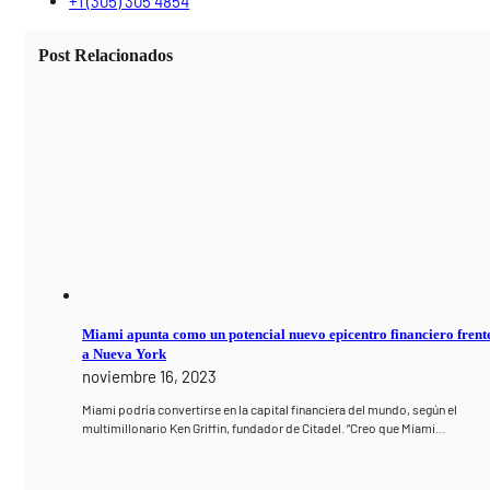
+1 (305) 305 4854
Post Relacionados
Miami apunta como un potencial nuevo epicentro financiero frent
a Nueva York
noviembre 16, 2023
Miami podría convertirse en la capital financiera del mundo, según el
multimillonario Ken Griffin, fundador de Citadel. “Creo que Miami…