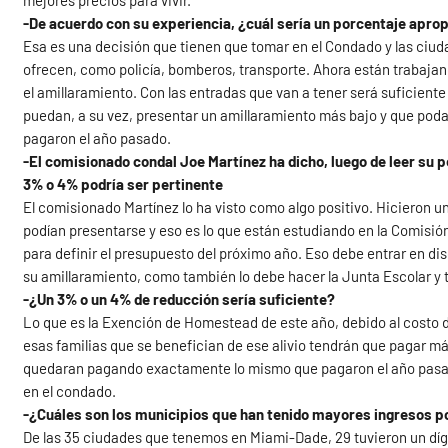
mejores precios para vivir.
-De acuerdo con su experiencia, ¿cuál sería un porcentaje aprop
Esa es una decisión que tienen que tomar en el Condado y las ciud
ofrecen, como policía, bomberos, transporte. Ahora están trabajan
el amillaramiento. Con las entradas que van a tener será suficient
puedan, a su vez, presentar un amillaramiento más bajo y que poda
pagaron el año pasado.
-El comisionado condal Joe Martínez ha dicho, luego de leer su p
3% o 4% podría ser pertinente
El comisionado Martínez lo ha visto como algo positivo. Hicieron u
podían presentarse y eso es lo que están estudiando en la Comisió
para definir el presupuesto del próximo año. Eso debe entrar en d
su amillaramiento, como también lo debe hacer la Junta Escolar y 
-¿Un 3% o un 4% de reducción sería suficiente?
Lo que es la Exención de Homestead de este año, debido al costo d
esas familias que se benefician de ese alivio tendrán que pagar m
quedaran pagando exactamente lo mismo que pagaron el año pasado
en el condado.
-¿Cuáles son los municipios que han tenido mayores ingresos p
De las 35 ciudades que tenemos en Miami-Dade, 29 tuvieron un dígi