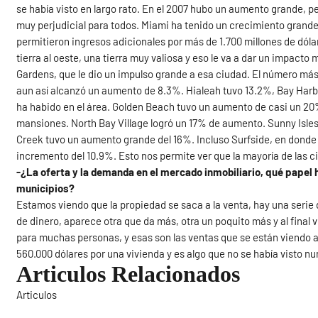
se había visto en largo rato. En el 2007 hubo un aumento grande, p
muy perjudicial para todos. Miami ha tenido un crecimiento grand
permitieron ingresos adicionales por más de 1.700 millones de dó
tierra al oeste, una tierra muy valiosa y eso le va a dar un impac
Gardens, que le dio un impulso grande a esa ciudad. El número más
aun así alcanzó un aumento de 8.3%. Hialeah tuvo 13.2%, Bay Harbo
ha habido en el área. Golden Beach tuvo un aumento de casi un 20
mansiones. North Bay Village logró un 17% de aumento. Sunny Isles 
Creek tuvo un aumento grande del 16%. Incluso Surfside, en donde
incremento del 10.9%. Esto nos permite ver que la mayoría de las 
-¿La oferta y la demanda en el mercado inmobiliario, qué papel
municipios?
Estamos viendo que la propiedad se saca a la venta, hay una seri
de dinero, aparece otra que da más, otra un poquito más y al final 
para muchas personas, y esas son las ventas que se están viendo
560.000 dólares por una vivienda y es algo que no se había visto n
Articulos Relacionados
Articulos
Sigue