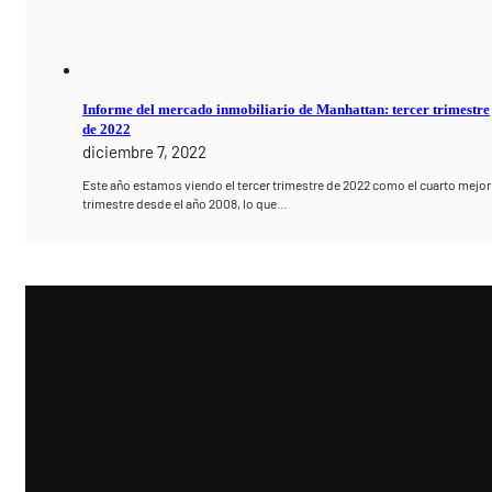
Informe del mercado inmobiliario de Manhattan: tercer trimestre
de 2022
diciembre 7, 2022
Este año estamos viendo el tercer trimestre de 2022 como el cuarto mejor
trimestre desde el año 2008, lo que…