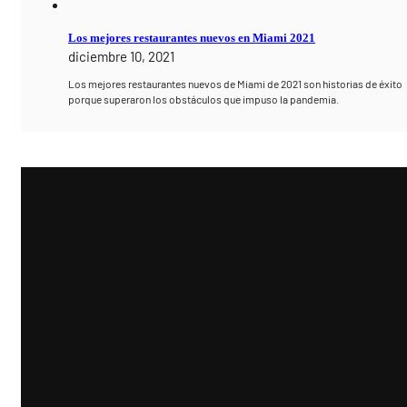
Los mejores restaurantes nuevos en Miami 2021
diciembre 10, 2021
Los mejores restaurantes nuevos de Miami de 2021 son historias de éxito
porque superaron los obstáculos que impuso la pandemia.