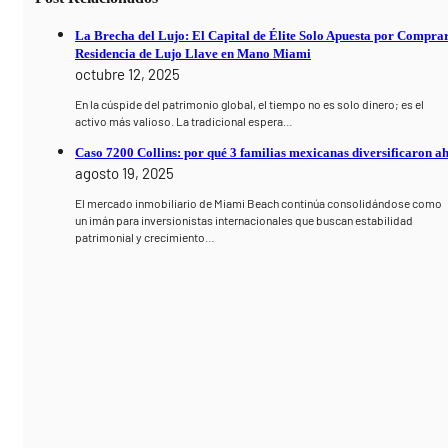
La Brecha del Lujo: El Capital de Élite Solo Apuesta por Compra
Residencia de Lujo Llave en Mano Miami
octubre 12, 2025
En la cúspide del patrimonio global, el tiempo no es solo dinero; es el
activo más valioso. La tradicional espera…
Caso 7200 Collins: por qué 3 familias mexicanas diversificaron ah
agosto 19, 2025
El mercado inmobiliario de Miami Beach continúa consolidándose como
un imán para inversionistas internacionales que buscan estabilidad
patrimonial y crecimiento…