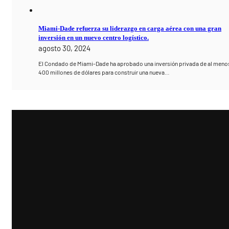
Miami-Dade refuerza su liderazgo en carga aérea con una gran
inversión en un nuevo centro logístico.
agosto 30, 2024
El Condado de Miami-Dade ha aprobado una inversión privada de al meno
400 millones de dólares para construir una nueva…