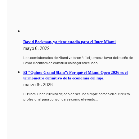
David Beckman, ya tiene estadio para el Inter Miami
mayo 6, 2022
Los comisionados de Miami votaron 4-1 el jueves a favor del sueño de
David Beckham de construir un hogar adecuado…
El “Quinto Grand Slam”: Por qué el Miami Open 2026 es el
termómetro definitivo de la economía del lujo.
marzo 15, 2026
El Miami Open 2026 ha dejado de ser una simple parada en el circuito
profesional para consolidarse como el evento…