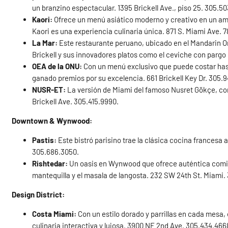
un branzino espectacular. 1395 Brickell Ave., piso 25. 305.5
Kaori:
Ofrece un menú asiático moderno y creativo en un amb
Kaori es una experiencia culinaria única. 871 S. Miami Ave. 
La Mar:
Este restaurante peruano, ubicado en el Mandarin Or
Brickell y sus innovadores platos como el ceviche con pargo l
OEA de la ONU:
Con un menú exclusivo que puede costar hast
ganado premios por su excelencia. 661 Brickell Key Dr. 305.
NUSR-ET:
La versión de Miami del famoso Nusret Gökçe, cono
Brickell Ave. 305.415.9990.
Downtown & Wynwood:
Pastis:
Este bistró parisino trae la clásica cocina frances
305.686.3050.
Rishtedar:
Un oasis en Wynwood que ofrece auténtica comida
mantequilla y el masala de langosta. 232 SW 24th St. Miami.
Design District:
Costa Miami:
Con un estilo dorado y parrillas en cada mesa
culinaria interactiva y lujosa. 3900 NE 2nd Ave. 305.434.466