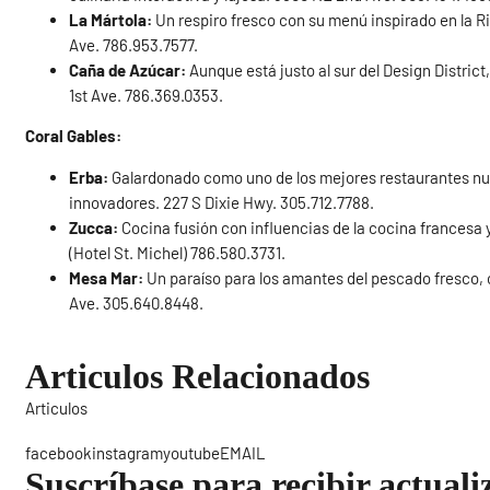
La Mártola:
Un respiro fresco con su menú inspirado en la R
Ave. 786.953.7577.
Caña de Azúcar:
Aunque está justo al sur del Design Distric
1st Ave. 786.369.0353.
Coral Gables:
Erba:
Galardonado como uno de los mejores restaurantes nue
innovadores. 227 S Dixie Hwy. 305.712.7788.
Zucca:
Cocina fusión con influencias de la cocina francesa y
(Hotel St. Michel) 786.580.3731.
Mesa Mar:
Un paraíso para los amantes del pescado fresco, c
Ave. 305.640.8448.
Articulos Relacionados
Articulos
Sigue
facebookinstagramyoutubeEMAIL
Suscríbase para recibir actuali