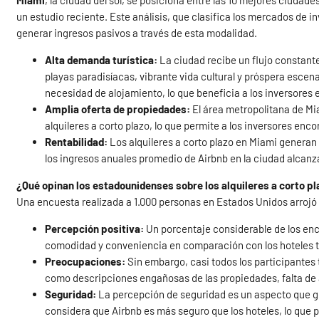
Miami
, la ciudad del sol, se posiciona entre las 10 mejores ciudade
un estudio reciente. Este análisis, que clasifica los mercados de i
generar ingresos pasivos a través de esta modalidad.
Alta demanda turística:
La ciudad recibe un flujo constante
playas paradisíacas, vibrante vida cultural y próspera esce
necesidad de alojamiento, lo que beneficia a los inversores e
Amplia oferta de propiedades:
El área metropolitana de Mi
alquileres a corto plazo, lo que permite a los inversores en
Rentabilidad:
Los alquileres a corto plazo en Miami generan 
los ingresos anuales promedio de Airbnb en la ciudad alcanz
¿Qué opinan los estadounidenses sobre los alquileres a corto p
Una encuesta realizada a 1.000 personas en Estados Unidos arrojó 
Percepción positiva:
Un porcentaje considerable de los enc
comodidad y conveniencia en comparación con los hoteles t
Preocupaciones:
Sin embargo, casi todos los participantes 
como descripciones engañosas de las propiedades, falta de a
Seguridad:
La percepción de seguridad es un aspecto que g
considera que Airbnb es más seguro que los hoteles, lo que p