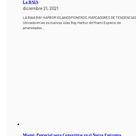
La BAIA
diciembre 21, 2021
LA BAIA BAY HARBOR ISLANDSPIONEROS, MARCADORES DE TENDENCIA
Ubicada en las exclusivas islas Bay Harbor de Miami Espacio de
amenidades…
Miami: Potencial para Convertirse en el Nuevo Epicentro