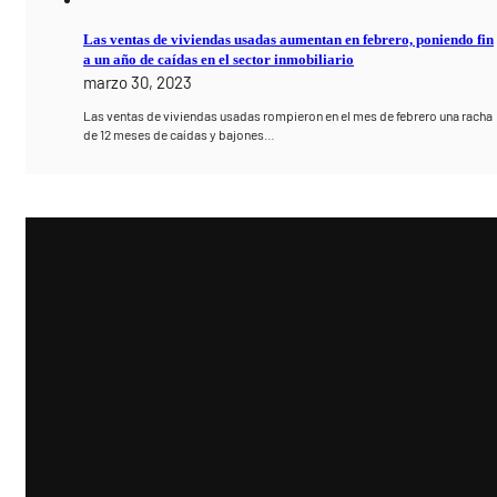
Las ventas de viviendas usadas aumentan en febrero, poniendo fin
a un año de caídas en el sector inmobiliario
marzo 30, 2023
Las ventas de viviendas usadas rompieron en el mes de febrero una racha
de 12 meses de caídas y bajones…