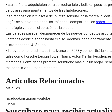
Esta será una adquisición para derrochar lujo y belleza, pues los p
de dólares para apartamentos de tres habitaciones.
Inspirándose en la filosofía de “pureza sensual” de la marca, el edi
según se pudo apreciar en las imágenes compartidas en
redes soc
un refugio verde en el corazón de la ciudad.
Las paredes parecen desaparecer de los nuevos conceptos arquit
ventanas desde el techo hasta el piso. Además, cada apartamento 
el atardecer del Atlántico.
El proyecto tiene estimado finalizarse en 2028 y compartirá la zo
tales como Porsche Design Tower Miami, Aston Martin Residences,
Mercedes-Benz Places promete ser mucho más que un hogar: será u
mejor en la vida urbana moderna.
Articulos Relacionados
Articulos
Sigue
facebookinstagramyoutube
EMAIL
Suscríbase para recibir actuali