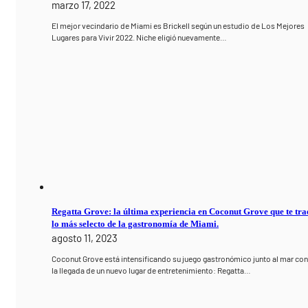
marzo 17, 2022
El mejor vecindario de Miami es Brickell según un estudio de Los Mejores
Lugares para Vivir 2022. Niche eligió nuevamente…
Regatta Grove: la última experiencia en Coconut Grove que te tra
lo más selecto de la gastronomía de Miami.
agosto 11, 2023
Coconut Grove está intensificando su juego gastronómico junto al mar co
la llegada de un nuevo lugar de entretenimiento: Regatta…