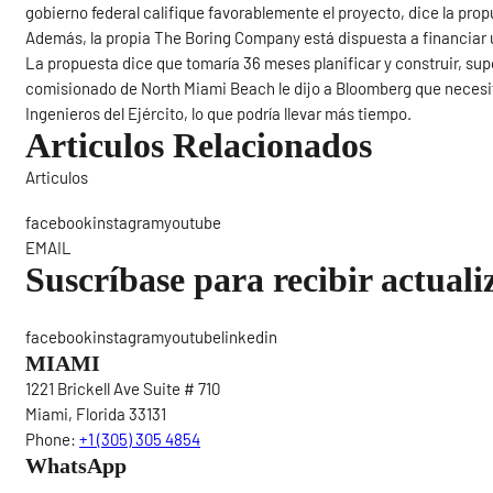
gobierno federal califique favorablemente el proyecto, dice la prop
Además, la propia The Boring Company está dispuesta a financiar u
La propuesta dice que tomaría 36 meses planificar y construir, su
comisionado de North Miami Beach le dijo a Bloomberg que necesit
Ingenieros del Ejército, lo que podría llevar más tiempo.
Articulos Relacionados
Articulos
Sigue
facebookinstagramyoutube
EMAIL
Suscríbase para recibir actuali
facebookinstagramyoutubelinkedin
MIAMI
1221 Brickell Ave Suite # 710
Miami, Florida 33131
Phone:
+1 (305) 305 4854
WhatsApp